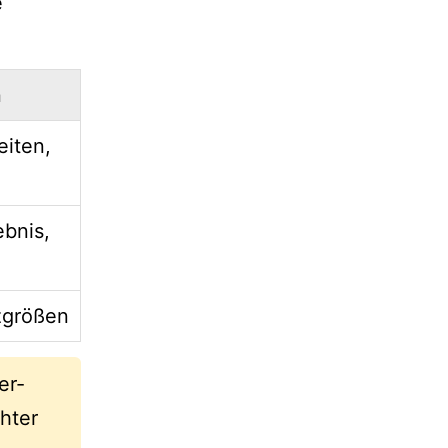
e
n
eiten,
ebnis,
zgrößen
er-
hter