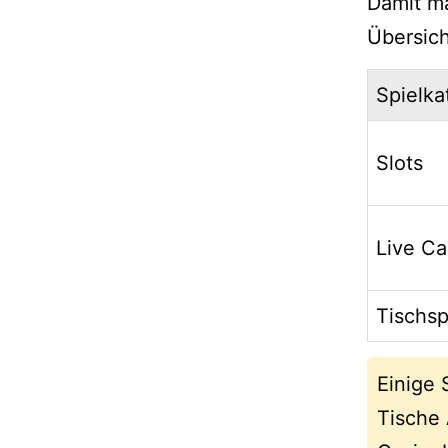
Damit ma
Übersich
Spielka
Slots
Live Ca
Tischsp
Einige 
Tische 