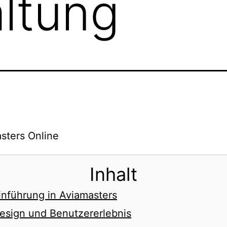
ltung
Inhalt
inführung in Aviamasters
esign und Benutzererlebnis