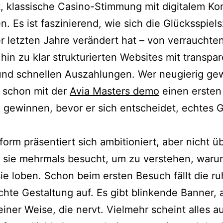
, klassische Casino-Stimmung mit digitalem Ko
n. Es ist faszinierend, wie sich die Glücksspiel
r letzten Jahre verändert hat – von verrauchte
in zu klar strukturierten Websites mit transpa
und schnellen Auszahlungen. Wer neugierig ge
n schon mit der
Avia Masters demo
einen ersten
 gewinnen, bevor er sich entscheidet, echtes 
tform präsentiert sich ambitioniert, aber nicht ü
e sie mehrmals besucht, um zu verstehen, waru
sie loben. Schon beim ersten Besuch fällt die ru
hte Gestaltung auf. Es gibt blinkende Banner, 
 einer Weise, die nervt. Vielmehr scheint alles a