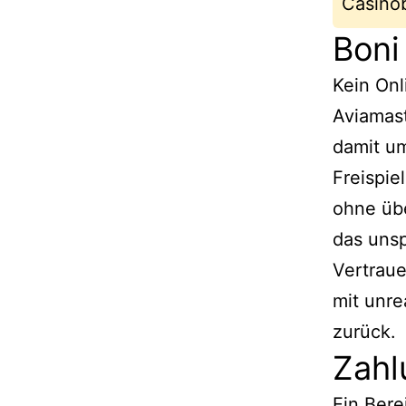
Casino
Boni
Kein Onl
Aviamast
damit u
Freispie
ohne übe
das unsp
Vertraue
mit unre
zurück.
Zahl
Ein Berei