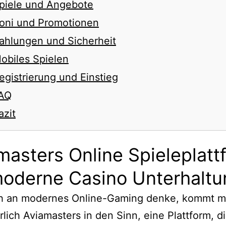
piele und Angebote
oni und Promotionen
ahlungen und Sicherheit
obiles Spielen
egistrierung und Einstieg
AQ
azit
masters Online Spieleplatt
moderne Casino Unterhaltu
h an modernes Online-Gaming denke, kommt m
lich Aviamasters in den Sinn, eine Plattform, d