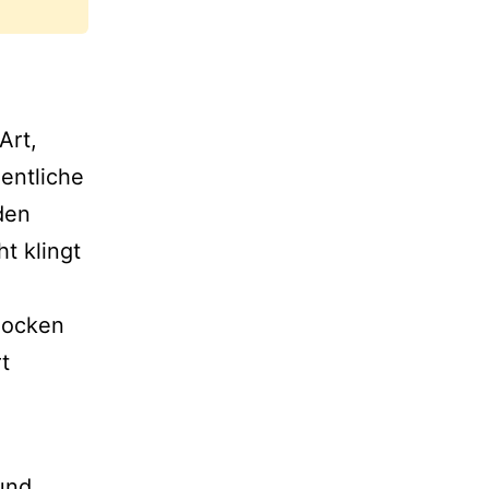
Art,
entliche
den
t klingt
 locken
t
 und