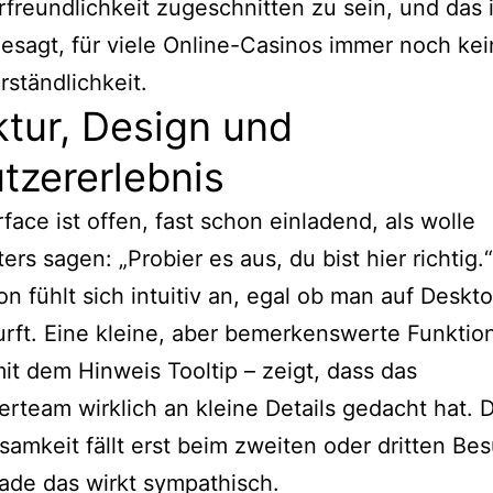
freundlichkeit zugeschnitten zu sein, und das i
gesagt, für viele Online-Casinos immer noch ke
rständlichkeit.
ktur, Design und
tzererlebnis
rface ist offen, fast schon einladend, als wolle
ers sagen: „Probier es aus, du bist hier richtig.
on fühlt sich intuitiv an, egal ob man auf Deskt
urft. Eine kleine, aber bemerkenswerte Funktion
 mit dem Hinweis
Tooltip
– zeigt, dass das
erteam wirklich an kleine Details gedacht hat. 
amkeit fällt erst beim zweiten oder dritten Bes
ade das wirkt sympathisch.