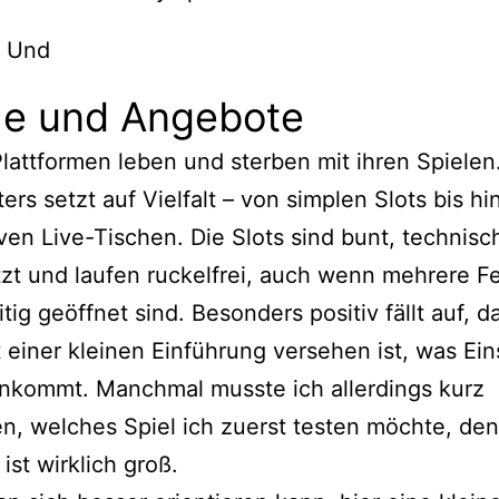
le und Angebote
lattformen leben und sterben mit ihren Spielen
ers setzt auf Vielfalt – von simplen Slots bis hi
iven Live-Tischen. Die Slots sind bunt, technisc
t und laufen ruckelfrei, auch wenn mehrere F
itig geöffnet sind. Besonders positiv fällt auf, d
t einer kleinen Einführung versehen ist, was Ein
nkommt. Manchmal musste ich allerdings kurz
n, welches Spiel ich zuerst testen möchte, den
ist wirklich groß.