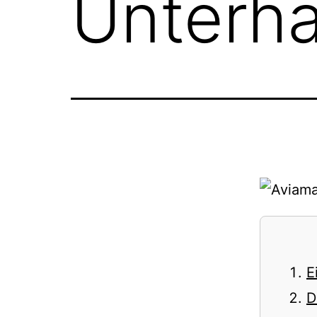
Unterha
E
D