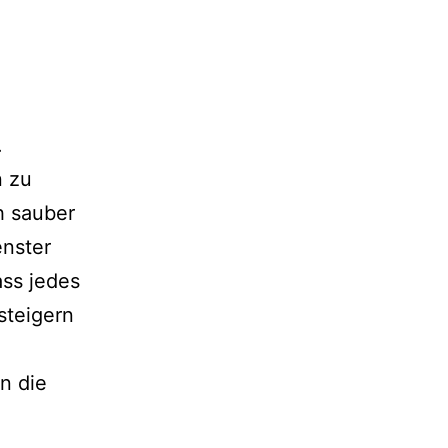
.
n zu
h sauber
enster
ass jedes
steigern
n die