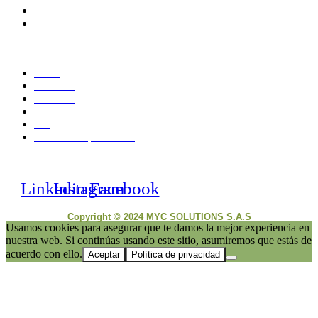
monica.londono@mycsolutions.com.co
+57 313 732 8863
PAGINAS
Inicio
Nosotros
Servicios
Contacto
Blog
Políticas de privacidad
NUESTRAS REDES
Linkedin
Instagram
Facebook
Copyright © 2024 MYC SOLUTIONS S.A.S
Usamos cookies para asegurar que te damos la mejor experiencia en
nuestra web. Si continúas usando este sitio, asumiremos que estás de
acuerdo con ello.
Aceptar
Política de privacidad