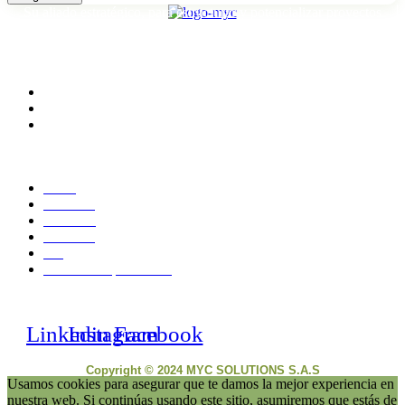
Su aliado estratégico, para estructurar y potencializar proyectos
tecnológicos
CONTACTO
Medellín, Colombia
monica.londono@mycsolutions.com.co
+57 313 732 8863
PAGINAS
Inicio
Nosotros
Servicios
Contacto
Blog
Políticas de privacidad
NUESTRAS REDES
Linkedin
Instagram
Facebook
Copyright © 2024 MYC SOLUTIONS S.A.S
Usamos cookies para asegurar que te damos la mejor experiencia en
nuestra web. Si continúas usando este sitio, asumiremos que estás de