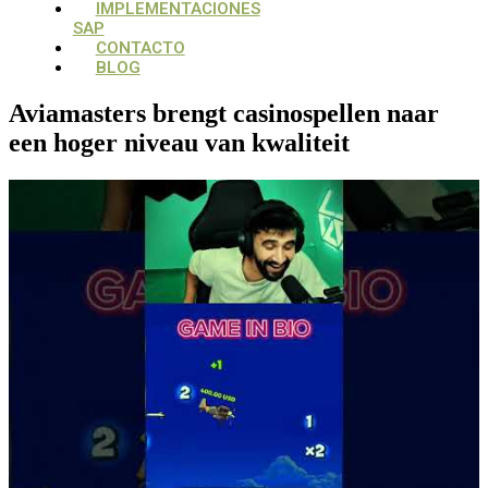
IMPLEMENTACIONES
SAP
CONTACTO
BLOG
Aviamasters brengt casinospellen naar
een hoger niveau van kwaliteit