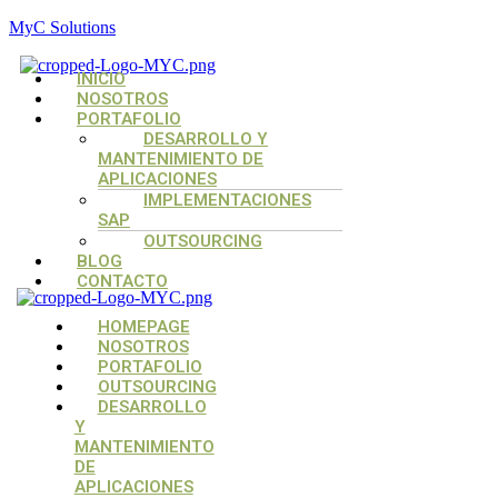
MyC Solutions
Menú
INICIO
NOSOTROS
PORTAFOLIO
DESARROLLO Y
MANTENIMIENTO DE
APLICACIONES
IMPLEMENTACIONES
SAP
OUTSOURCING
BLOG
CONTACTO
Menú
Menú
Menú
HOMEPAGE
NOSOTROS
PORTAFOLIO
OUTSOURCING
DESARROLLO
Y
MANTENIMIENTO
DE
APLICACIONES