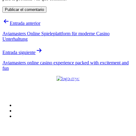
Navegación
Entrada anterior
de
Aviamasters Online Spieleplattform für moderne Casino
entradas
Unterhaltung
Entrada siguiente
Aviamasters online casino experience packed with excitement and
fun
Su aliado estratégico, para estructurar y potencializar proyectos
tecnológicos
CONTACTO
Medellín, Colombia
monica.londono@mycsolutions.com.co
+57 313 732 8863
PAGINAS