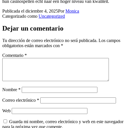
hun casinospellen echt naar een hoger niveau van kwaliteit.
Publicada el
diciembre 4, 2025
Por
Monica
Categorizado como
Uncategorized
Dejar un comentario
Tu dirección de correo electrónico no será publicada.
Los campos
obligatorios están marcados con
*
Comentario
*
Nombre
*
Correo electrónico
*
Web
Guarda mi nombre, correo electrónico y web en este navegador
para la próxima vez que comente.