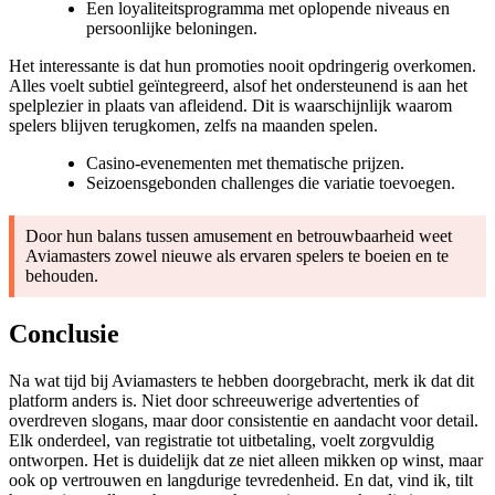
Een loyaliteitsprogramma met oplopende niveaus en
persoonlijke beloningen.
Het interessante is dat hun promoties nooit opdringerig overkomen.
Alles voelt subtiel geïntegreerd, alsof het ondersteunend is aan het
spelplezier in plaats van afleidend. Dit is waarschijnlijk waarom
spelers blijven terugkomen, zelfs na maanden spelen.
Casino-evenementen met thematische prijzen.
Seizoensgebonden challenges die variatie toevoegen.
Door hun balans tussen amusement en betrouwbaarheid weet
Aviamasters zowel nieuwe als ervaren spelers te boeien en te
behouden.
Conclusie
Na wat tijd bij Aviamasters te hebben doorgebracht, merk ik dat dit
platform anders is. Niet door schreeuwerige advertenties of
overdreven slogans, maar door consistentie en aandacht voor detail.
Elk onderdeel, van registratie tot uitbetaling, voelt zorgvuldig
ontworpen. Het is duidelijk dat ze niet alleen mikken op winst, maar
ook op vertrouwen en langdurige tevredenheid. En dat, vind ik, tilt