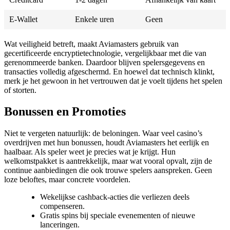
E-Wallet
Enkele uren
Geen
Wat veiligheid betreft, maakt Aviamasters gebruik van
gecertificeerde encryptietechnologie, vergelijkbaar met die van
gerenommeerde banken. Daardoor blijven spelersgegevens en
transacties volledig afgeschermd. En hoewel dat technisch klinkt,
merk je het gewoon in het vertrouwen dat je voelt tijdens het spelen
of storten.
Bonussen en Promoties
Niet te vergeten natuurlijk: de beloningen. Waar veel casino’s
overdrijven met hun bonussen, houdt Aviamasters het eerlijk en
haalbaar. Als speler weet je precies wat je krijgt. Hun
welkomstpakket is aantrekkelijk, maar wat vooral opvalt, zijn de
continue aanbiedingen die ook trouwe spelers aanspreken. Geen
loze beloftes, maar concrete voordelen.
Wekelijkse cashback-acties die verliezen deels
compenseren.
Gratis spins bij speciale evenementen of nieuwe
lanceringen.