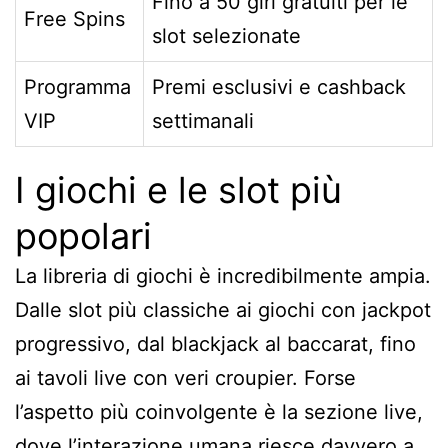
Fino a 50 giri gratuiti per le
Free Spins
slot selezionate
Programma
Premi esclusivi e cashback
VIP
settimanali
I giochi e le slot più
popolari
La libreria di giochi è incredibilmente ampia.
Dalle slot più classiche ai giochi con jackpot
progressivo, dal blackjack al baccarat, fino
ai tavoli live con veri croupier. Forse
l’aspetto più coinvolgente è la sezione live,
dove l’interazione umana riesce davvero a