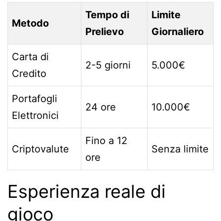
Tempo di
Limite
Metodo
Prelievo
Giornaliero
Carta di
2-5 giorni
5.000€
Credito
Portafogli
24 ore
10.000€
Elettronici
Fino a 12
Criptovalute
Senza limite
ore
Esperienza reale di
gioco