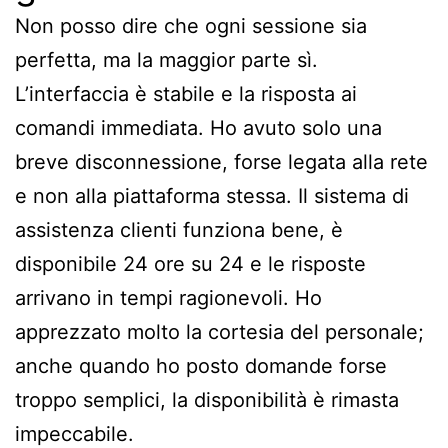
Non posso dire che ogni sessione sia
perfetta, ma la maggior parte sì.
L’interfaccia è stabile e la risposta ai
comandi immediata. Ho avuto solo una
breve disconnessione, forse legata alla rete
e non alla piattaforma stessa. Il sistema di
assistenza clienti funziona bene, è
disponibile 24 ore su 24 e le risposte
arrivano in tempi ragionevoli. Ho
apprezzato molto la cortesia del personale;
anche quando ho posto domande forse
troppo semplici, la disponibilità è rimasta
impeccabile.