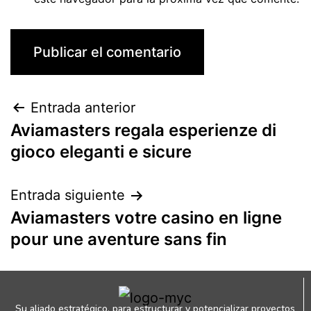
Entrada anterior
Aviamasters regala esperienze di
gioco eleganti e sicure
Entrada siguiente
Aviamasters votre casino en ligne
pour une aventure sans fin
Su aliado estratégico, para estructurar y potencializar proyectos