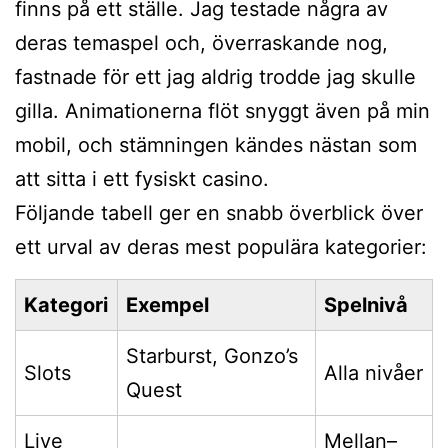
finns på ett ställe. Jag testade några av
deras temaspel och, överraskande nog,
fastnade för ett jag aldrig trodde jag skulle
gilla. Animationerna flöt snyggt även på min
mobil, och stämningen kändes nästan som
att sitta i ett fysiskt casino.
Följande tabell ger en snabb överblick över
ett urval av deras mest populära kategorier:
Kategori
Exempel
Spelnivå
Starburst, Gonzo’s
Slots
Alla nivåer
Quest
Live
Mellan–