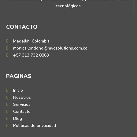
tecnológicos
CONTACTO
Medellín, Colombia
monica.londono@mycsolutions.com.co
+57 313 732 8863
PAGINAS
Inicio
Nosotros
Servicios
Contacto
Blog
Políticas de privacidad