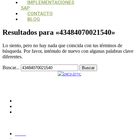
IMPLEMENTACIONES
SAP
CONTACTO
BLOG
Resultados para «
43484070021540
»
Lo siento, pero no hay nada que coincida con tus términos de
búsqueda. Por favor, inténtalo de nuevo con algunas palabras clave
diferentes.
Buscar...
Su aliado estratégico, para estructurar y potencializar proyectos
tecnológicos
CONTACTO
Medellín, Colombia
monica.londono@mycsolutions.com.co
+57 313 732 8863
PAGINAS
Inicio