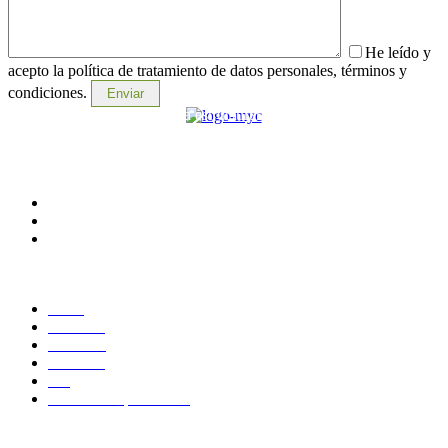
He leído y
acepto la política de tratamiento de datos personales, términos y
condiciones.
Su aliado estratégico, para estructurar y potencializar proyectos
tecnológicos
CONTACTO
Medellín, Colombia
monica.londono@mycsolutions.com.co
+57 313 732 8863
PAGINAS
Inicio
Nosotros
Servicios
Contacto
Blog
Políticas de privacidad
NUESTRAS REDES