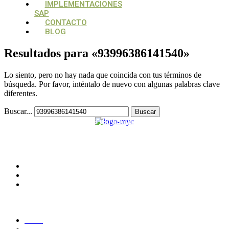
IMPLEMENTACIONES
SAP
CONTACTO
BLOG
Resultados para «
93996386141540
»
Lo siento, pero no hay nada que coincida con tus términos de
búsqueda. Por favor, inténtalo de nuevo con algunas palabras clave
diferentes.
Buscar...
Su aliado estratégico, para estructurar y potencializar proyectos
tecnológicos
CONTACTO
Medellín, Colombia
monica.londono@mycsolutions.com.co
+57 313 732 8863
PAGINAS
Inicio