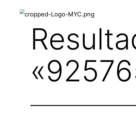
Resulta
«
92576