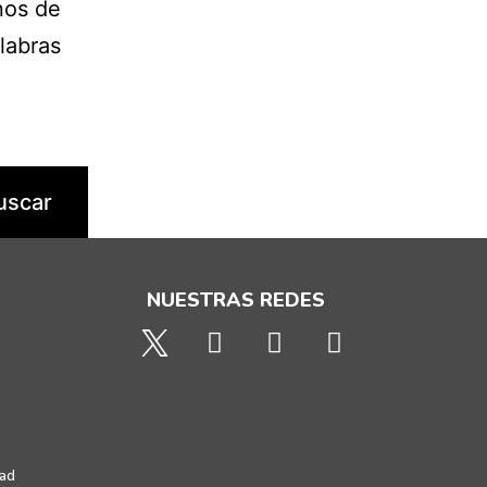
nos de
labras
NUESTRAS REDES
dad