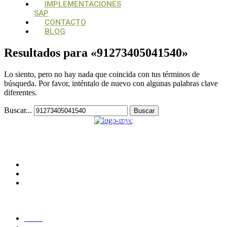
IMPLEMENTACIONES
SAP
CONTACTO
BLOG
Resultados para «
91273405041540
»
Lo siento, pero no hay nada que coincida con tus términos de
búsqueda. Por favor, inténtalo de nuevo con algunas palabras clave
diferentes.
Buscar...
Su aliado estratégico, para estructurar y potencializar proyectos
tecnológicos
CONTACTO
Medellín, Colombia
monica.londono@mycsolutions.com.co
+57 313 732 8863
PAGINAS
Inicio