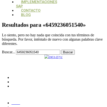
IMPLEMENTACIONES
SAP
CONTACTO
BLOG
Resultados para «
6459236051540
»
Lo siento, pero no hay nada que coincida con tus términos de
búsqueda. Por favor, inténtalo de nuevo con algunas palabras clave
diferentes.
Buscar...
Su aliado estratégico, para estructurar y potencializar proyectos
tecnológicos
CONTACTO
Medellín, Colombia
monica.londono@mycsolutions.com.co
+57 313 732 8863
PAGINAS
Inicio