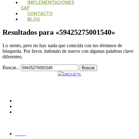
IMPLEMENTACIONES
SAP
CONTACTO
BLOG
Resultados para «
59425275001540
»
Lo siento, pero no hay nada que coincida con tus términos de
búsqueda. Por favor, inténtalo de nuevo con algunas palabras clave
diferentes.
Buscar...
Su aliado estratégico, para estructurar y potencializar proyectos
tecnológicos
CONTACTO
Medellín, Colombia
monica.londono@mycsolutions.com.co
+57 313 732 8863
PAGINAS
Inicio