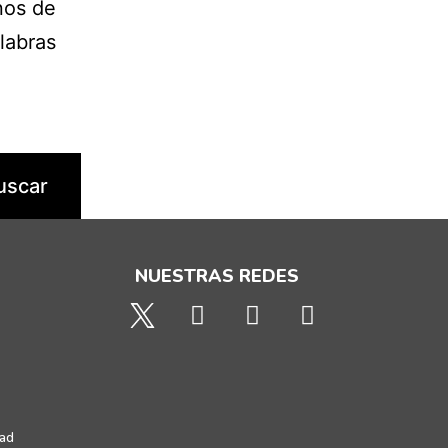
nos de
labras
NUESTRAS REDES
dad