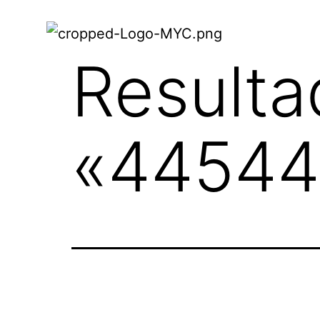
Resulta
«
44544