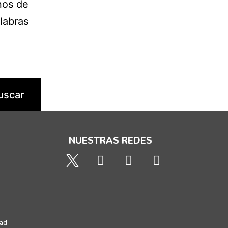
nos de
labras
NUESTRAS REDES
dad