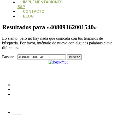
IMPLEMENTACIONES
SAP
CONTACTO
BLOG
Resultados para «
40809162001540
»
Lo siento, pero no hay nada que coincida con tus términos de
búsqueda. Por favor, inténtalo de nuevo con algunas palabras clave
diferentes.
Buscar...
Su aliado estratégico, para estructurar y potencializar proyectos
tecnológicos
CONTACTO
Medellín, Colombia
monica.londono@mycsolutions.com.co
+57 313 732 8863
PAGINAS
Inicio