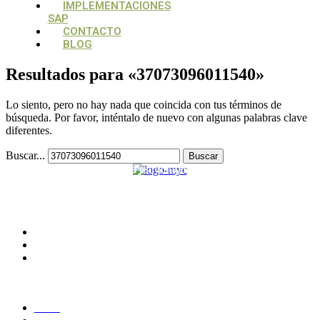
IMPLEMENTACIONES
SAP
CONTACTO
BLOG
Resultados para «
37073096011540
»
Lo siento, pero no hay nada que coincida con tus términos de
búsqueda. Por favor, inténtalo de nuevo con algunas palabras clave
diferentes.
Buscar...
Su aliado estratégico, para estructurar y potencializar proyectos
tecnológicos
CONTACTO
Medellín, Colombia
monica.londono@mycsolutions.com.co
+57 313 732 8863
PAGINAS
Inicio