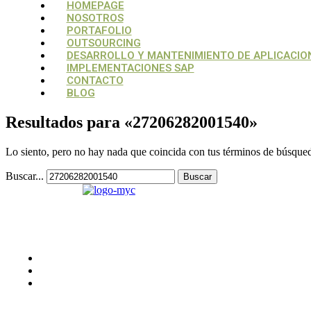
Menú
Menú
HOMEPAGE
NOSOTROS
PORTAFOLIO
OUTSOURCING
DESARROLLO Y MANTENIMIENTO DE APLICACIO
IMPLEMENTACIONES SAP
CONTACTO
BLOG
Resultados para «
27206282001540
»
Lo siento, pero no hay nada que coincida con tus términos de búsqueda
Buscar...
Su aliado estratégico, para estructurar y
potencializar proyectos tecnológicos
CONTACTO
Medellín, Colombia
monica.londono@mycsolutions.com.co
+57 313 732 8863
PAGINAS