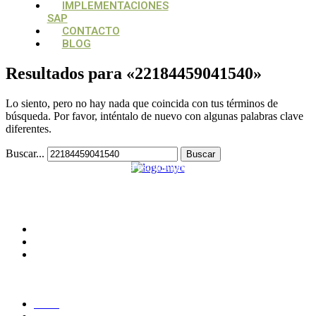
IMPLEMENTACIONES
SAP
CONTACTO
BLOG
Resultados para «
22184459041540
»
Lo siento, pero no hay nada que coincida con tus términos de
búsqueda. Por favor, inténtalo de nuevo con algunas palabras clave
diferentes.
Buscar...
Su aliado estratégico, para estructurar y potencializar proyectos
tecnológicos
CONTACTO
Medellín, Colombia
monica.londono@mycsolutions.com.co
+57 313 732 8863
PAGINAS
Inicio