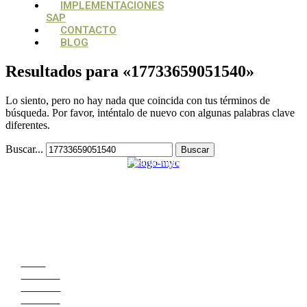
IMPLEMENTACIONES
SAP
CONTACTO
BLOG
Resultados para «
17733659051540
»
Lo siento, pero no hay nada que coincida con tus términos de
búsqueda. Por favor, inténtalo de nuevo con algunas palabras clave
diferentes.
Buscar...
Su aliado estratégico, para estructurar y potencializar proyectos
tecnológicos
CONTACTO
Medellín, Colombia
monica.londono@mycsolutions.com.co
+57 313 732 8863
PAGINAS
Inicio
Nosotros
Servicios
Contacto