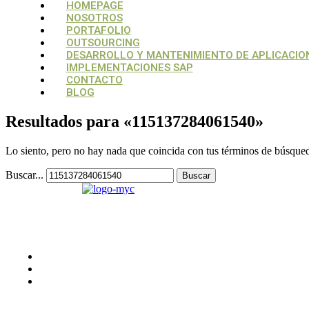
Menú
Menú
HOMEPAGE
NOSOTROS
PORTAFOLIO
OUTSOURCING
DESARROLLO Y MANTENIMIENTO DE APLICACIO
IMPLEMENTACIONES SAP
CONTACTO
BLOG
Resultados para «
115137284061540
»
Lo siento, pero no hay nada que coincida con tus términos de búsqueda
Buscar...
Su aliado estratégico, para estructurar y
potencializar proyectos tecnológicos
CONTACTO
Medellín, Colombia
monica.londono@mycsolutions.com.co
+57 313 732 8863
PAGINAS