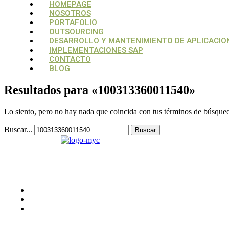
Menú
Menú
HOMEPAGE
NOSOTROS
PORTAFOLIO
OUTSOURCING
DESARROLLO Y MANTENIMIENTO DE APLICACIO
IMPLEMENTACIONES SAP
CONTACTO
BLOG
Resultados para «
100313360011540
»
Lo siento, pero no hay nada que coincida con tus términos de búsqueda
Buscar...
Su aliado estratégico, para estructurar y
potencializar proyectos tecnológicos
CONTACTO
Medellín, Colombia
monica.londono@mycsolutions.com.co
+57 313 732 8863
PAGINAS