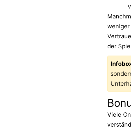
v
Manchmal
weniger 
Vertrau
der Spie
Infobox
sondern
Unterha
Bonu
Viele On
verständ