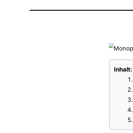
Inhalt: