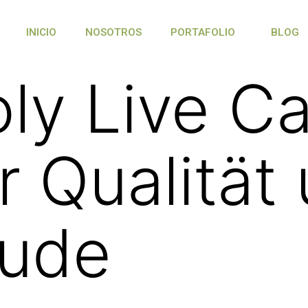
INICIO
NOSOTROS
PORTAFOLIO
BLOG
y Live Ca
r Qualität
eude