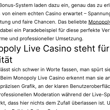
Bonus-System laden dazu ein, genau das zu er
 von einem echten Casino erwartet – Spannun
tung und faire Chancen. Das beliebte
Monopoly
 dabei ein Paradebeispiel für diese perfekte Ve
rme und professioneller Umsetzung.
poly Live Casino steht für
ität
 lässt sich schwer in Worte fassen, man spürt si
 Beim Monopoly Live Casino erkennt man sie an
 präzisen Grafik, an der klaren Benutzeroberflä
rofessionellen Moderation während der Live-Sp
t, dass hier nichts dem Zufall überlassen ist. 