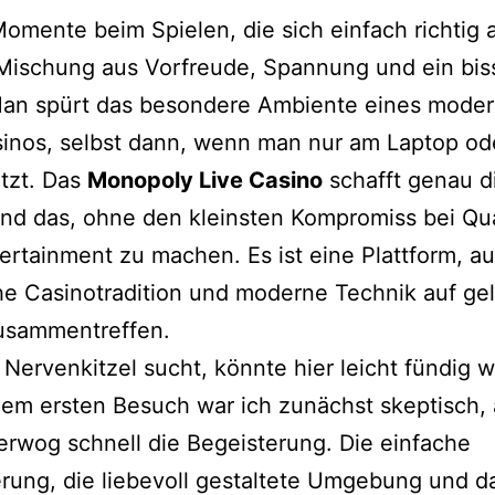
Momente beim Spielen, die sich einfach richtig 
 Mischung aus Vorfreude, Spannung und ein bi
Man spürt das besondere Ambiente eines mode
inos, selbst dann, wenn man nur am Laptop od
tzt. Das
Monopoly Live Casino
schafft genau d
nd das, ohne den kleinsten Kompromiss bei Qua
ertainment zu machen. Es ist eine Plattform, au
he Casinotradition und moderne Technik auf g
usammentreffen.
Nervenkitzel sucht, könnte hier leicht fündig 
em ersten Besuch war ich zunächst skeptisch,
rwog schnell die Begeisterung. Die einfache
erung, die liebevoll gestaltete Umgebung und d