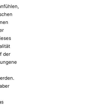
anfühlen,
sschen
rnen
er
ieses
lität
f der
elungene
werden.
 aber
as