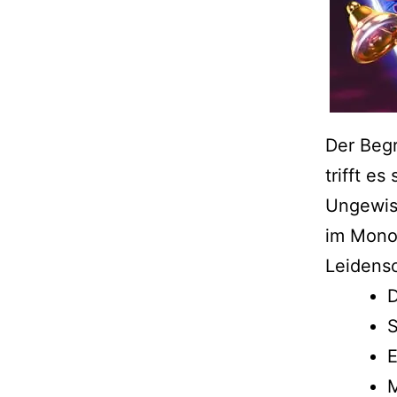
Der Begri
trifft e
Ungewiss
im Monop
Leidens
D
S
E
M