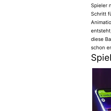
Spieler 
Schritt 
Animatio
entsteht
diese Ba
schon en
Spie