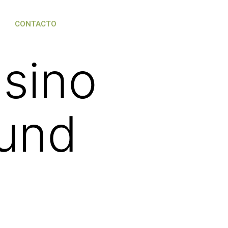
CONTACTO
sino
 und