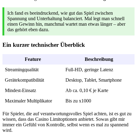
Ich fand es beeindruckend, wie gut das Spiel zwischen
Spannung und Unterhaltung balanciert. Mal legt man schnell
einen Gewinn hin, manchmal wartet man etwas länger – aber
das gehört eben dazu.
Ein kurzer technischer Überblick
Feature
Beschreibung
Streamingqualität
Full-HD, geringe Latenz
Gerätekompatibilität
Desktop, Tablet, Smartphone
Mindest-Einsatz
Ab ca. 0,10 € je Karte
Maximaler Multiplikator
Bis zu x1000
Für Spieler, die auf verantwortungsvolles Spiel achten, ist es gut zu
wissen, dass das Casino Limitoptionen anbietet. Sowas gibt mir
immer ein Gefühl von Kontrolle, selbst wenn es mal zu spannend
wird.