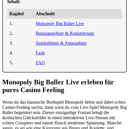
Inhalt:
Kapitel
Abschnitt
1.
Monopoly Big Baller Live
2.
Bonusangebote & Registrierung
3.
Spielerlebnis & Atmosphäre
4.
Fazit
5.
FAQ
Monopoly Big Baller Live erleben für
pures Casino Feeling
Wenn du das klassische Brettspiel Monopoly liebst und dabei echtes
Casino-Feeling suchst, dann wirst du vom Live-Spiel Monopoly Big
Baller begeistert sein. Dieses einzigartige Format bringt die
ikonischen Glücksfelder in einen interaktiven Live-Stream mit
echten Croupiers und einem Hauch moderner Spannung. Manche
sagen, es sei wie eine Kreuzung aus Bingo und Roulette, und