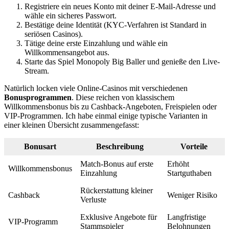
Registriere ein neues Konto mit deiner E-Mail-Adresse und
wähle ein sicheres Passwort.
Bestätige deine Identität (KYC-Verfahren ist Standard in
seriösen Casinos).
Tätige deine erste Einzahlung und wähle ein
Willkommensangebot aus.
Starte das Spiel Monopoly Big Baller und genieße den Live-
Stream.
Natürlich locken viele Online-Casinos mit verschiedenen
Bonusprogrammen
. Diese reichen von klassischem
Willkommensbonus bis zu Cashback-Angeboten, Freispielen oder
VIP-Programmen. Ich habe einmal einige typische Varianten in
einer kleinen Übersicht zusammengefasst:
Bonusart
Beschreibung
Vorteile
Match-Bonus auf erste
Erhöht
Willkommensbonus
Einzahlung
Startguthaben
Rückerstattung kleiner
Cashback
Weniger Risiko
Verluste
Exklusive Angebote für
Langfristige
VIP-Programm
Stammspieler
Belohnungen