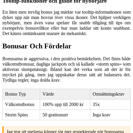
Tooltip-funktioner och guide för nybörjare
En liten men trevlig bonus jag märkte var
tooltip
-informationen som
dyker upp när man hovrar över vissa ikoner. Det hjälper verkligen
nybörjare, men även vana spelare får snabb tillgång till tips om
exempelvis bonusvillkor eller hur man laddar sitt konto snabbast.
Det känns omtänksamt snarare än mekaniskt.
Bonusar Och Fördelar
Bonusarna är aggressiva, i den positiva bemärkelsen. Det finns både
välkomstbonusar, dagliga jackpots och så kallade «storm spins» som
aktiveras slumpmässigt. Ibland kan det verka som att det är för
mycket på gång, men jag uppskattar deras sätt att balansera det.
Tydliga regler, inga dolda krav.
Bonus Typ
Värde
Omsättningskrav
Välkomstbonus
100% upp till 2000 kr
35x
Storm Spins
50 gratissnurr
Inga krav
Jag tror att spelarna känner sig mer respekterade när bonusarna