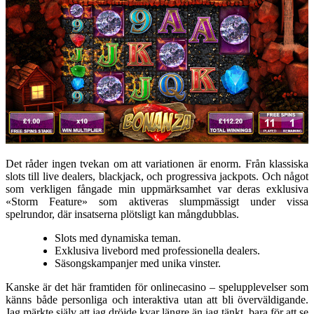
Det råder ingen tvekan om att variationen är enorm. Från klassiska
slots till live dealers, blackjack, och progressiva jackpots. Och något
som verkligen fångade min uppmärksamhet var deras exklusiva
«Storm Feature» som aktiveras slumpmässigt under vissa
spelrundor, där insatserna plötsligt kan mångdubblas.
Slots med dynamiska teman.
Exklusiva livebord med professionella dealers.
Säsongskampanjer med unika vinster.
Kanske är det här framtiden för onlinecasino – spelupplevelser som
känns både personliga och interaktiva utan att bli överväldigande.
Jag märkte själv att jag dröjde kvar längre än jag tänkt, bara för att se